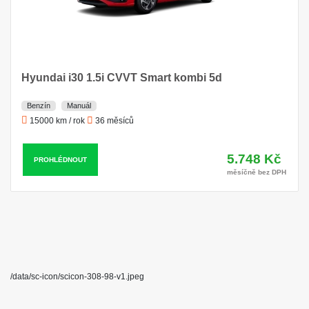
Hyundai i30 1.5i CVVT Smart kombi 5d
Benzín
Manuál
15000 km / rok
36 měsíců
5.748 Kč
PROHLÉDNOUT
měsíčně bez DPH
/data/sc-icon/scicon-308-98-v1.jpeg