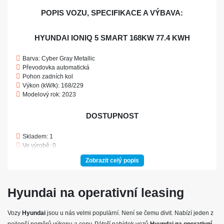
POPIS VOZU, SPECIFIKACE A VÝBAVA:
HYUNDAI IONIQ 5 SMART 168KW 77.4 KWH
Barva: Cyber Gray Metallic
Převodovka automatická
Pohon zadních kol
Výkon (kW/k): 168/229
Modelový rok: 2023
DOSTUPNOST
Skladem: 1
Ve výrobě: 0
Zobrazit celý popis
POJIŠTĚNÍ
Povinné ručení
Hyundai na operativní leasing
Havarijní pojištění se spoluúčastí 10%
Pojištění skel
Vozy
Hyundai
jsou u nás velmi populární. Není se čemu divit. Nabízí jeden z