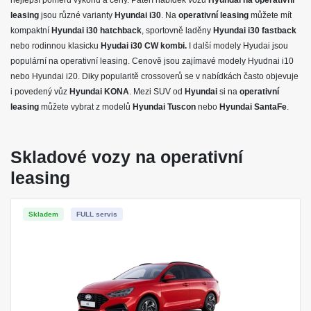
nejlepší poměrů výkonu a ceny. Páteří nabídek vozů
Hyundai na operativní
HYUNDAI
leasing
jsou různé varianty
Hyundai i30
. Na
operativní leasing
můžete mít
kompaktní
Hyundai i30 hatchback
, sportovně laděny
Hyundai i30 fastback
Hyundai
nebo rodinnou klasicku
Hyudai i30 CW kombi.
I další modely Hyudai jsou
populární na operativní leasing. Cenově jsou zajímavé modely Hyudnai i10
VÝBAVA:
nebo Hyundai i20. Diky popularitě crossoverů se v nabídkách často objevuje
Klimatizace
i povedený vůz
Hyundai KONA
. Mezi SUV od
Hyundai
si na
operativní
leasing
můžete vybrat z modelů
Hyundai Tuscon
nebo
Hyundai SantaFe
.
Skladové vozy na operativní
leasing
Skladem
FULL servis