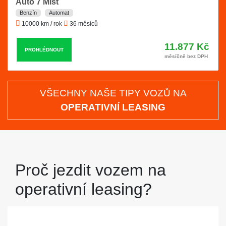
Auto 7 Míst
Benzín
Automat
10000 km / rok
36 měsíců
11.877 Kč
PROHLÉDNOUT
měsíčně bez DPH
VŠECHNY NAŠE TIPY VOZŮ NA
OPERATIVNÍ LEASING
Proč jezdit vozem na
operativní leasing?