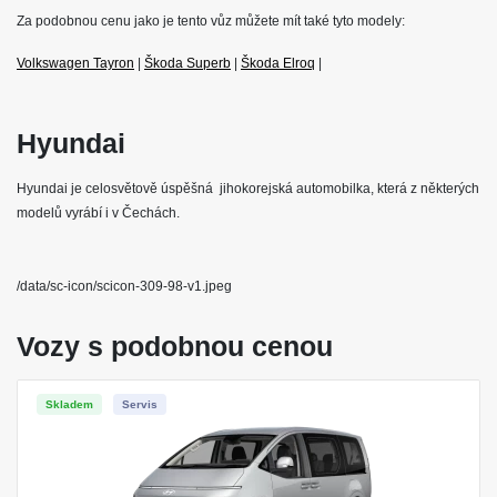
Za podobnou cenu jako je tento vůz můžete mít také tyto modely:
Volkswagen Tayron
|
Škoda Superb
|
Škoda Elroq
|
Hyundai
Hyundai je celosvětově úspěšná jihokorejská automobilka, která z některých
modelů vyrábí i v Čechách.
/data/sc-icon/scicon-309-98-v1.jpeg
Vozy s podobnou cenou
Skladem
Servis