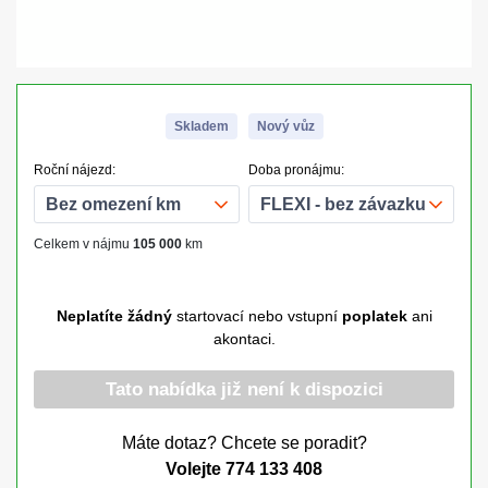
Skladem
Nový vůz
Roční nájezd:
Doba pronájmu:
Celkem v nájmu
105 000
km
Neplatíte žádný
startovací nebo vstupní
poplatek
ani
akontaci.
Tato nabídka již není k dispozici
Máte dotaz? Chcete se poradit?
Volejte
774 133 408