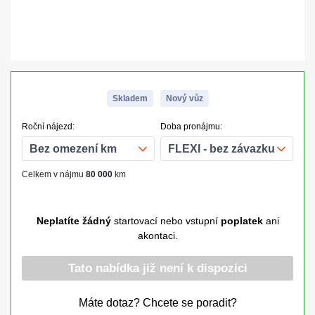
Skladem
Nový vůz
Roční nájezd:
Doba pronájmu:
Celkem v nájmu
80 000
km
Neplatíte žádný
startovací nebo vstupní
poplatek
ani
akontaci.
Tato nabídka již není k dispozici
Máte dotaz? Chcete se poradit?