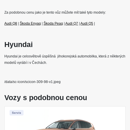
Za podobnou cenu jako je tento vůz můžete mít také tyto modely:
Audi Q8
|
Škoda Enyaq
|
Škoda Peaq
|
Audi Q7
|
Audi Q5
|
Hyundai
Hyundai je celosvětově úspěšná jihokorejská automobilka, která z některých
modelů vyrábí i v Čechách.
/data/sc-icon/scicon-309-98-v1.jpeg
Vozy s podobnou cenou
Servis