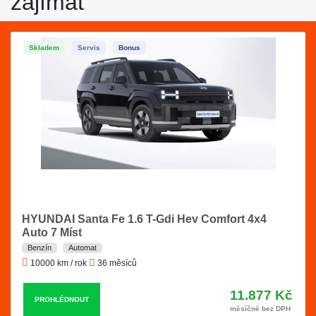
zajímat
Skladem
Servis
Bonus
HYUNDAI Santa Fe 1.6 T-Gdi Hev Comfort 4x4
Auto 7 Míst
Benzín
Automat
10000 km / rok
36 měsíců
11.877 Kč
PROHLÉDNOUT
měsíčně bez DPH