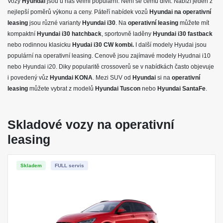
Vozy
Hyundai
jsou u nás velmi populární. Není se čemu divit. Nabízí jeden z
Pojištění skel
nejlepší poměrů výkonu a ceny. Páteří nabídek vozů
Hyundai na operativní
leasing
jsou různé varianty
Hyundai i30
. Na
operativní leasing
můžete mít
HYUNDAI
kompaktní
Hyundai i30 hatchback
, sportovně laděny
Hyundai i30 fastback
nebo rodinnou klasicku
Hyundai
Hyudai i30 CW kombi.
I další modely Hyudai jsou
populární na operativní leasing. Cenově jsou zajímavé modely Hyudnai i10
VÝBAVA:
nebo Hyundai i20. Diky popularitě crossoverů se v nabídkách často objevuje
i povedený vůz
Hyundai KONA
. Mezi SUV od
Hyundai
si na
operativní
4X4
leasing
můžete vybrat z modelů
Hyundai Tuscon
nebo
Hyundai SantaFe
.
Klimatizace
Skladové vozy na operativní
leasing
Skladem
FULL servis