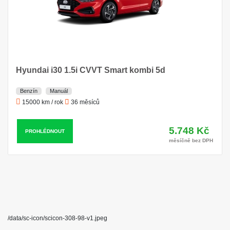
Hyundai i30 1.5i CVVT Smart kombi 5d
Benzín
Manuál
15000 km / rok
36 měsíců
5.748 Kč
PROHLÉDNOUT
měsíčně bez DPH
/data/sc-icon/scicon-308-98-v1.jpeg