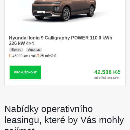
Hyundai Ioniq 9 Calligraphy POWER 110.0 kWh
226 kW 4×4
Elektro
Automat
45000 km / rok
25 měsíců
42.508 Kč
PROHLÉDNOUT
měsíčně bez DPH
Nabídky operativního
leasingu, které by Vás mohly