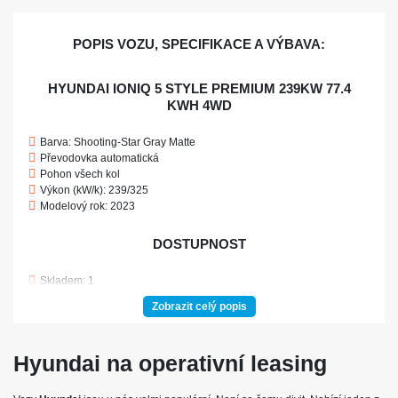
POPIS VOZU, SPECIFIKACE A VÝBAVA:
HYUNDAI IONIQ 5 STYLE PREMIUM 239KW 77.4
KWH 4WD
Barva: Shooting-Star Gray Matte
Převodovka automatická
Pohon všech kol
Výkon (kW/k): 239/325
Modelový rok: 2023
DOSTUPNOST
Skladem: 1
Ve výrobě: 0
Zobrazit celý popis
POJIŠTĚNÍ
Hyundai na operativní leasing
Povinné ručení
Havarijní pojištění se spoluúčastí 10%