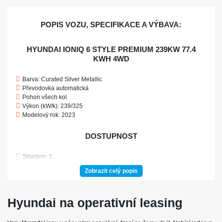
POPIS VOZU, SPECIFIKACE A VÝBAVA:
HYUNDAI IONIQ 6 STYLE PREMIUM 239KW 77.4
KWH 4WD
Barva: Curated Silver Metallic
Převodovka automatická
Pohon všech kol
Výkon (kW/k): 239/325
Modelový rok: 2023
DOSTUPNOST
Skladem: 1
Ve výrobě: 0
Zobrazit celý popis
POJIŠTĚNÍ
Hyundai na operativní leasing
Povinné ručení
Havarijní pojištění se spoluúčastí 10%