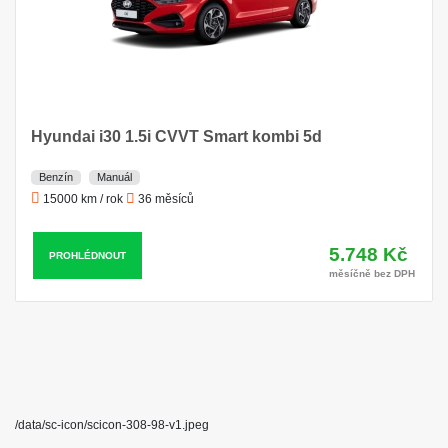
Hyundai i30 1.5i CVVT Smart kombi 5d
Benzín
Manuál
15000 km / rok
36 měsíců
5.748 Kč
PROHLÉDNOUT
měsíčně bez DPH
/data/sc-icon/scicon-308-98-v1.jpeg