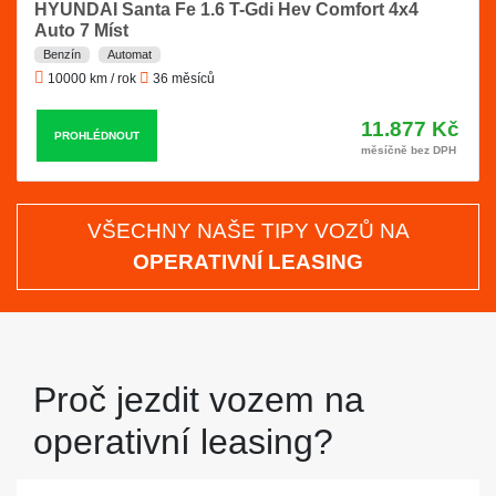
HYUNDAI Santa Fe 1.6 T-Gdi Hev Comfort 4x4
Auto 7 Míst
Benzín
Automat
10000 km / rok
36 měsíců
11.877 Kč
PROHLÉDNOUT
měsíčně bez DPH
VŠECHNY NAŠE TIPY VOZŮ NA
OPERATIVNÍ LEASING
Proč jezdit vozem na
operativní leasing?