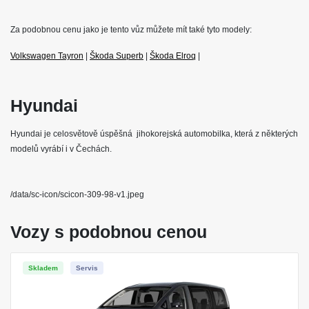
Za podobnou cenu jako je tento vůz můžete mít také tyto modely:
Volkswagen Tayron
|
Škoda Superb
|
Škoda Elroq
|
Hyundai
Hyundai je celosvětově úspěšná jihokorejská automobilka, která z některých
modelů vyrábí i v Čechách.
/data/sc-icon/scicon-309-98-v1.jpeg
Vozy s podobnou cenou
Skladem
Servis