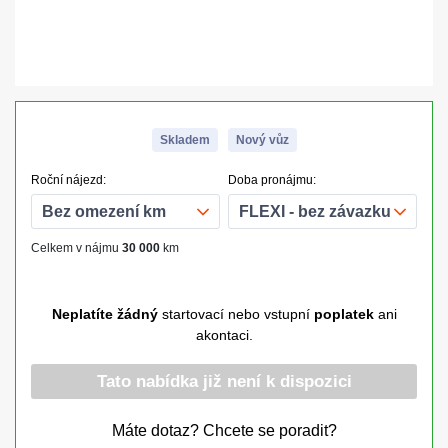
Skladem
Nový vůz
Roční nájezd:
Doba pronájmu:
Celkem v nájmu
30 000
km
Neplatíte žádný
startovací nebo vstupní
poplatek
ani
akontaci.
Tato nabídka již není k dispozici
Máte dotaz? Chcete se poradit?