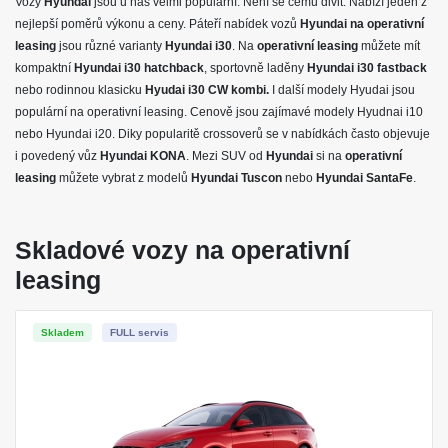
Vozy
Hyundai
jsou u nás velmi populární. Není se čemu divit. Nabízí jeden z
Pojištění skel
nejlepší poměrů výkonu a ceny. Páteří nabídek vozů
Hyundai na operativní
leasing
jsou různé varianty
Hyundai i30
. Na
operativní leasing
můžete mít
HYUNDAI
kompaktní
Hyundai i30 hatchback
, sportovně laděny
Hyundai i30 fastback
nebo rodinnou klasicku
Hyundai
Hyudai i30 CW kombi.
I další modely Hyudai jsou
populární na operativní leasing. Cenově jsou zajímavé modely Hyudnai i10
VÝBAVA:
nebo Hyundai i20. Diky popularitě crossoverů se v nabídkách často objevuje
i povedený vůz
Hyundai KONA
. Mezi SUV od
Hyundai
si na
operativní
4X4
leasing
můžete vybrat z modelů
Hyundai Tuscon
nebo
Hyundai SantaFe
.
Klimatizace
Skladové vozy na operativní
leasing
Skladem
FULL servis