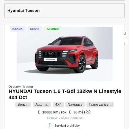
Hyundai Tucson
Bonus
Servis
Skladem
Operativní leasing
HYUNDAI Tucson 1.6 T-Gdi 132kw N Linestyle
4x4 Dct
Benzín
Automat
4X4
Navigace
Tažné zařízení
10000 km / rok
36 měsíců
Celkově v nájmu 30000 km
Servisní prohlídky