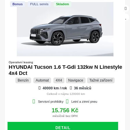
Bonus
FULL servis
Skladem
Operativní leasing
HYUNDAI Tucson 1.6 T-Gdi 132kw N Linestyle
4x4 Dct
Benzín
Automat
4X4
Navigace
Tažné zařízení
40000 km / rok
36 měsíců
Celkově v nájmu 120000 km
Servisní prohlídky
Letní a zimní pneu
15.756 Kč
měsíčně bez DPH
DETAIL