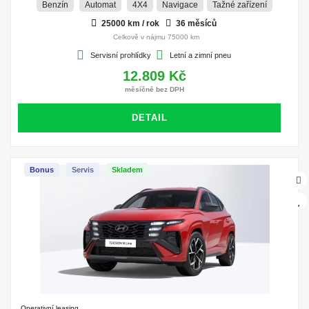
Benzín
Automat
4X4
Navigace
Tažné zařízení
25000 km / rok
36 měsíců
Celkově v nájmu 75000 km
Servisní prohlídky
Letní a zimní pneu
12.809 Kč
měsíčně bez DPH
DETAIL
Bonus
Servis
Skladem
Operativní leasing