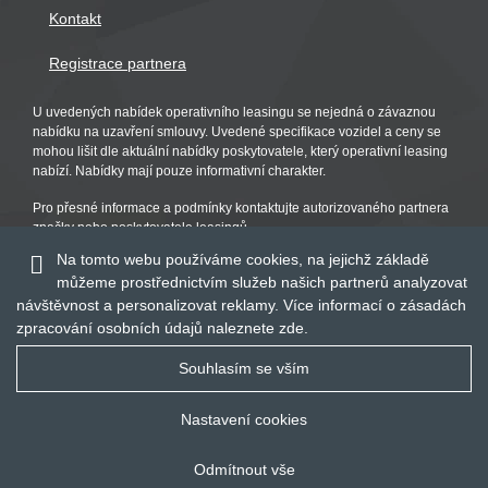
Kontakt
Registrace partnera
U uvedených nabídek operativního leasingu se nejedná o závaznou
nabídku na uzavření smlouvy. Uvedené specifikace vozidel a ceny se
mohou lišit dle aktuální nabídky poskytovatele, který operativní leasing
nabízí. Nabídky mají pouze informativní charakter.
Pro přesné informace a podmínky kontaktujte autorizovaného partnera
značky nebo poskytovatele leasingů.
Na tomto webu používáme cookies, na jejichž základě
můžeme prostřednictvím služeb našich partnerů analyzovat
návštěvnost a personalizovat reklamy. Více informací o zásadách
zpracování osobních údajů naleznete
zde
.
Souhlasím se vším
Nastavení cookies
© 2016 - 2019
Global Vision a.s.
Odmítnout vše
Realizace:
Publis.cz