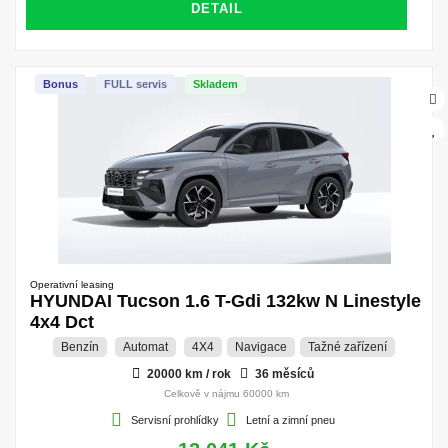
DETAIL
Bonus
FULL servis
Skladem
Operativní leasing
HYUNDAI Tucson 1.6 T-Gdi 132kw N Linestyle
4x4 Dct
Benzín
Automat
4X4
Navigace
Tažné zařízení
20000 km / rok
36 měsíců
Celkově v nájmu 60000 km
Servisní prohlídky
Letní a zimní pneu