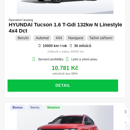
Operativní leasing
HYUNDAI Tucson 1.6 T-Gdi 132kw N Linestyle
4x4 Dct
Benzín
Automat
4X4
Navigace
Tažné zařízení
10000 km / rok
36 měsíců
Celkově v nájmu 30000 km
Servisní prohlídky
Letní a zimní pneu
10.781 Kč
měsíčně bez DPH
DETAIL
Bonus
Servis
Skladem