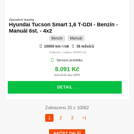
Operativní leasing
Hyundai Tucson Smart 1,6 T-GDI - Benzín -
Manuál 6st. - 4x2
Benzín
Manuál
10000 km / rok
36 měsíců
Celkově v nájmu 30000 km
Servisní prohlídky
8.091 Kč
měsíčně bez DPH
DETAIL
Zobrazeno 20 z 10062
1
2
3
>|
NAČÍST DALŠÍ