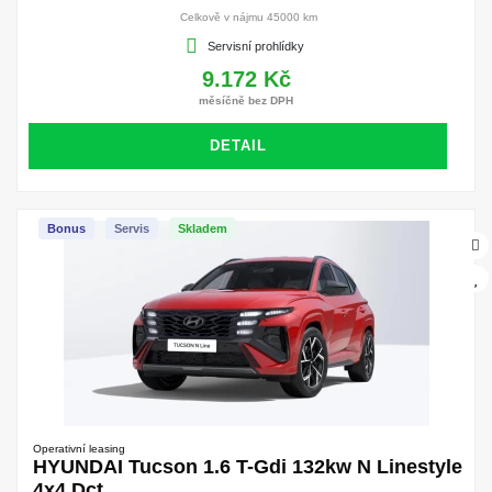
Celkově v nájmu 45000 km
Servisní prohlídky
9.172 Kč
měsíčně bez DPH
DETAIL
Bonus
Servis
Skladem
Operativní leasing
HYUNDAI Tucson 1.6 T-Gdi 132kw N Linestyle
4x4 Dct