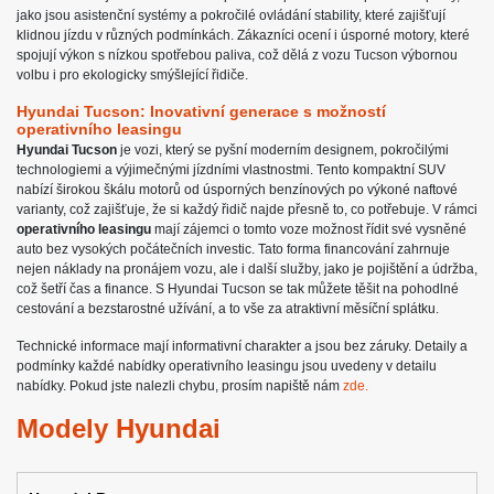
jako jsou asistenční systémy a pokročilé ovládání stability, které zajišťují
klidnou jízdu v různých podmínkách. Zákazníci ocení i úsporné motory, které
spojují výkon s nízkou spotřebou paliva, což dělá z vozu Tucson výbornou
volbu i pro ekologicky smýšlející řidiče.
Hyundai Tucson: Inovativní generace s možností
operativního leasingu
Hyundai Tucson
je vozi, který se pyšní moderním designem, pokročilými
technologiemi a výjimečnými jízdními vlastnostmi. Tento kompaktní SUV
nabízí širokou škálu motorů od úsporných benzínových po výkoné naftové
varianty, což zajišťuje, že si každý řidič najde přesně to, co potřebuje. V rámci
operativního leasingu
mají zájemci o tomto voze možnost řídit své vysněné
auto bez vysokých počátečních investic. Tato forma financování zahrnuje
nejen náklady na pronájem vozu, ale i další služby, jako je pojištění a údržba,
což šetří čas a finance. S Hyundai Tucson se tak můžete těšit na pohodlné
cestování a bezstarostné užívání, a to vše za atraktivní měsíční splátku.
Technické informace mají informativní charakter a jsou bez záruky. Detaily a
podmínky každé nabídky operativního leasingu jsou uvedeny v detailu
nabídky. Pokud jste nalezli chybu, prosím napiště nám
zde.
Modely Hyundai