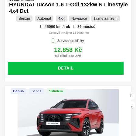
HYUNDAI Tucson 1.6 T-Gdi 132kw N Linestyle
4x4 Dct
Benzín
Automat
4X4
Navigace
Tažné zařízení
45000 km / rok
36 měsíců
Celkově v nájmu 135000 km
Servisní prohlídky
12.858 Kč
měsíčně bez DPH
DETAIL
Bonus
Servis
Skladem