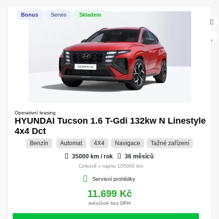
Bonus
Servis
Skladem
Operativní leasing
HYUNDAI Tucson 1.6 T-Gdi 132kw N Linestyle
4x4 Dct
Benzín
Automat
4X4
Navigace
Tažné zařízení
35000 km / rok
36 měsíců
Celkově v nájmu 105000 km
Servisní prohlídky
11.699 Kč
měsíčně bez DPH