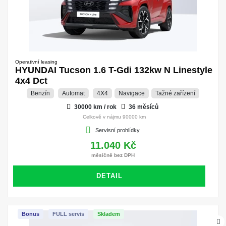
Operativní leasing
HYUNDAI Tucson 1.6 T-Gdi 132kw N Linestyle
4x4 Dct
Benzín
Automat
4X4
Navigace
Tažné zařízení
30000 km / rok
36 měsíců
Celkově v nájmu 90000 km
Servisní prohlídky
11.040 Kč
měsíčně bez DPH
DETAIL
Bonus
FULL servis
Skladem