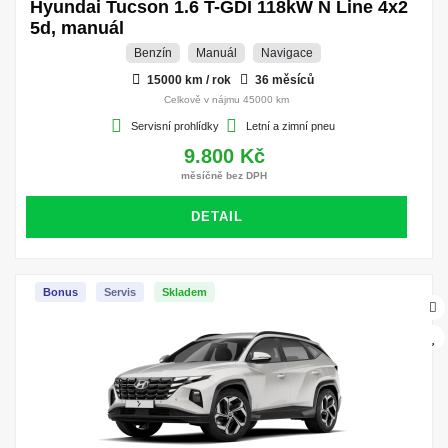
Hyundai Tucson 1.6 T-GDI 118kW N Line 4x2
5d, manuál
Benzín
Manuál
Navigace
15000 km / rok
36 měsíců
Celkově v nájmu 45000 km
Servisní prohlídky
Letní a zimní pneu
9.800 Kč
měsíčně bez DPH
DETAIL
Bonus
Servis
Skladem