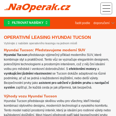
Operativní leasing Hyundai Tucson
FILTROVAT NABÍDKY
řadit podle
OPERATIVNÍ LEASING HYUNDAI TUCSON
Vybírejte z nabídek operativního leasingu na jednom místě
Hyundai Tucson: Představujeme moderní SUV
Hyundai Tucson
představuje výjimečný příklad moderního SUV, které
kombinuje styl a praktičnost. Tento vůz se vyznačuje elegantním designem,
pokročilými technologiemi a prostorným interiérem, což z něj činí ideální
volbu pro městské i venkovní dobrodružství. S
efektivními motory
a
vynikajícími jízdními vlastnostmi
se Tucson dokáže adaptovat na různé
podmínky, ať už se jedná o každodenní dojíždění, nebo delší výlety.
Bezpečnostní prvky jako
asistent pro udržení v jízdním pruhu
a
navigační
systém
zajišťují, že každá cesta je jak příjemná, tak bezpečná.
Výhody vozu Hyundai Tucson
Hyundai Tucson představuje skvělou volbu pro všechny, kteří hledají
kombinaci stylového designu, moderních technologií a vysokého komfortu.
Tento model nabízí prostorný interiér, který je ideální pro rodinné výlety nebo
každodenní dojíždění. Mezi hlavní přednosti patří také bezpečnostní prvky,