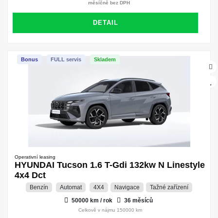
měsíčně bez DPH
DETAIL
Bonus
FULL servis
Skladem
Operativní leasing
HYUNDAI Tucson 1.6 T-Gdi 132kw N Linestyle
4x4 Dct
Benzín
Automat
4X4
Navigace
Tažné zařízení
50000 km / rok
36 měsíců
Celkově v nájmu 150000 km