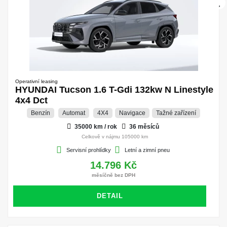
Operativní leasing
HYUNDAI Tucson 1.6 T-Gdi 132kw N Linestyle
4x4 Dct
Benzín
Automat
4X4
Navigace
Tažné zařízení
35000 km / rok
36 měsíců
Celkově v nájmu 105000 km
Servisní prohlídky
Letní a zimní pneu
14.796 Kč
měsíčně bez DPH
DETAIL