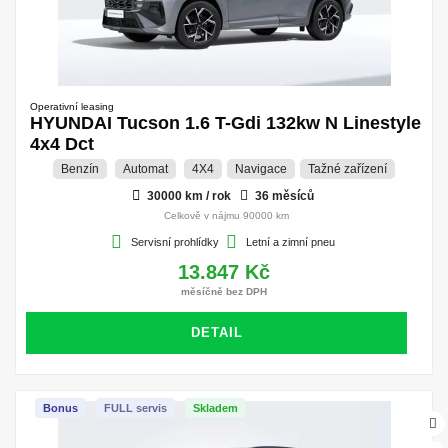
Operativní leasing
HYUNDAI Tucson 1.6 T-Gdi 132kw N Linestyle
4x4 Dct
Benzín
Automat
4X4
Navigace
Tažné zařízení
30000 km / rok
36 měsíců
Celkově v nájmu 90000 km
Servisní prohlídky
Letní a zimní pneu
13.847 Kč
měsíčně bez DPH
DETAIL
Bonus
FULL servis
Skladem