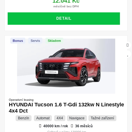
12.041 Kč
měsíčně bez DPH
DETAIL
Bonus
Servis
Skladem
Operativní leasing
HYUNDAI Tucson 1.6 T-Gdi 132kw N Linestyle
4x4 Dct
Benzín
Automat
4X4
Navigace
Tažné zařízení
40000 km / rok
36 měsíců
Celkově v nájmu 120000 km