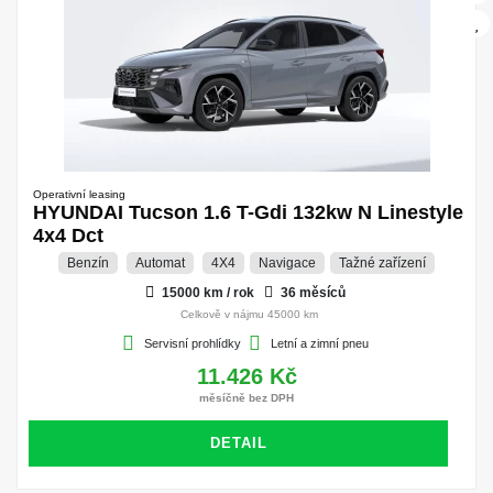
Operativní leasing
HYUNDAI Tucson 1.6 T-Gdi 132kw N Linestyle
4x4 Dct
Benzín
Automat
4X4
Navigace
Tažné zařízení
15000 km / rok
36 měsíců
Celkově v nájmu 45000 km
Servisní prohlídky
Letní a zimní pneu
11.426 Kč
měsíčně bez DPH
DETAIL