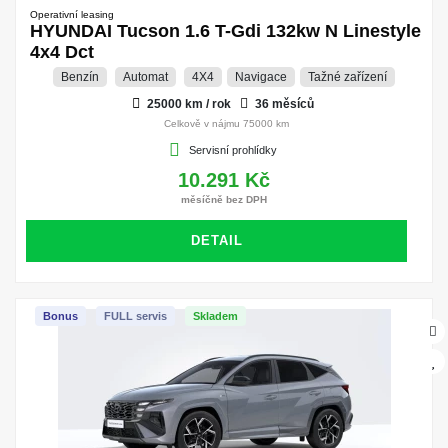
Operativní leasing
HYUNDAI Tucson 1.6 T-Gdi 132kw N Linestyle
4x4 Dct
Benzín
Automat
4X4
Navigace
Tažné zařízení
25000 km / rok
36 měsíců
Celkově v nájmu 75000 km
Servisní prohlídky
10.291 Kč
měsíčně bez DPH
DETAIL
Bonus
FULL servis
Skladem