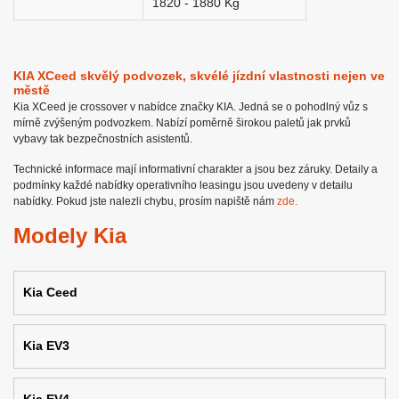
1820 - 1880 Kg
KIA XCeed skvělý podvozek, skvélé jízdní vlastnosti nejen ve
městě
Kia XCeed je crossover v nabídce značky KIA. Jedná se o pohodlný vůz s
mírně zvýšeným podvozkem. Nabízí poměrně širokou paletů jak prvků
vybavy tak bezpečnostních asistentů.
Technické informace mají informativní charakter a jsou bez záruky. Detaily a
podmínky každé nabídky operativního leasingu jsou uvedeny v detailu
nabídky. Pokud jste nalezli chybu, prosím napiště nám
zde.
Modely Kia
Kia Ceed
Kia EV3