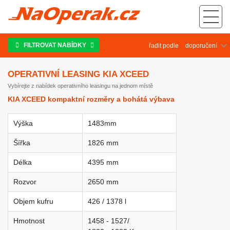
Operativní leasing Kia Xceed
FILTROVAT NABÍDKY
řadit podle
OPERATIVNÍ LEASING KIA XCEED
Vybírejte z nabídek operativního leasingu na jednom místě
KIA XCEED kompaktní rozměry a bohátá výbava
Výška
1483mm
Šířka
1826
mm
Délka
4395 mm
Rozvor
2650 mm
Objem kufru
426 / 1378 l
Hmotnost
1458 - 1527/