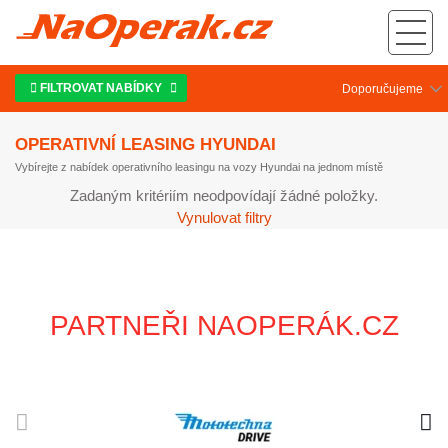
Operativní leasing Hyundai - přehled a srovnávač operativních leasingů auto
na operák
FILTROVAT NABÍDKY
OPERATIVNÍ LEASING HYUNDAI
Vybírejte z nabídek operativního leasingu na vozy Hyundai na jednom místě
Zadaným kritériím neodpovídají žádné položky.
Vynulovat filtry
PARTNEŘI NAOPERÁK.CZ