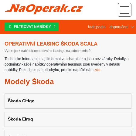
Operativní leasing Škoda Scala
FILTROVAT NABÍDKY
řadit podle
OPERATIVNÍ LEASING ŠKODA SCALA
Vybírejte z nabídek operativního leasingu na jednom místě
Technické informace mají informativní charakter a jsou bez záruky. Detaily a
podmínky každé nabídky operativního leasingu jsou uvedeny v detailu
nabídky. Pokud jste nalezli chybu, prosím napiště nám
zde.
Modely Škoda
Škoda Citigo
Škoda Elroq