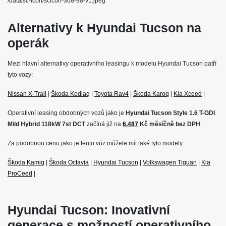
/data/sc-icon/scicon-308-98-v1.jpeg
Alternativy k Hyundai Tucson na
operák
Mezi hlavní alternativy operativního leasingu k modelu Hyundai Tucson patří
tyto vozy:
Nissan X-Trail
|
Škoda Kodiaq
|
Toyota Rav4
|
Škoda Karoq
|
Kia Xceed
|
Operativní leasing obdobných vozů jako je
Hyundai Tucson Style 1.6 T-GDI
Mild Hybrid 118kW 7st DCT
začíná již na
6.487
Kč měsíčně bez DPH
.
Za podobnou cenu jako je tento vůz můžete mít také tyto modely:
Škoda Kamiq
|
Škoda Octavia
|
Hyundai Tucson
|
Volkswagen Tiguan
|
Kia
ProCeed
|
Hyundai Tucson: Inovativní
generace s možností operativního