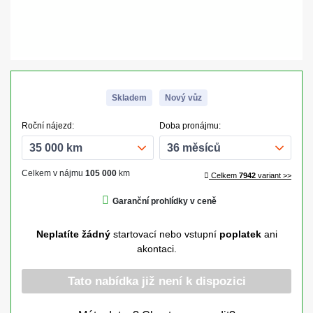
Skladem
Nový vůz
Roční nájezd:
Doba pronájmu:
Celkem v nájmu
105 000
km
Celkem
7942
variant >>
Garanční prohlídky v ceně
Neplatíte žádný
startovací nebo vstupní
poplatek
ani
akontaci.
Tato nabídka již není k dispozici