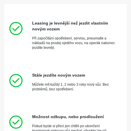
Leasing je levnější než jezdit vlastním
novým vozem
Při započítání opotřebení, servisu, pneumatik a
nákladů na prodej ojetého vozu, na operák nakonec
jezdíte levněji.
Stále jezdíte novým vozem
Můžete mít každý 1, 2 nebo 3 roky nový vůz. Bez
problémů, bez opotřebení.
Možnost odkupu, nebo prodloužení
Pokud byste si přeci jen chtěli po ukončení
leasingové smlouvy vůz nechat, obvykle lze od