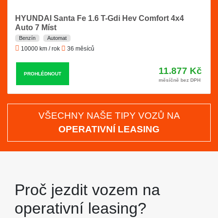
HYUNDAI Santa Fe 1.6 T-Gdi Hev Comfort 4x4
Auto 7 Míst
Benzín
Automat
10000 km / rok
36 měsíců
11.877 Kč
PROHLÉDNOUT
měsíčně bez DPH
VŠECHNY NAŠE TIPY VOZŮ NA
OPERATIVNÍ LEASING
Proč jezdit vozem na
operativní leasing?