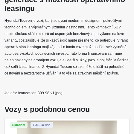
leasingu
Hyundai Tucson
je vozi, který se pyšní moderním designem, pokročilými
technologiemi a výjimečnými jízdními vlastnostmi. Tento kompaktní SUV
nabízí širokou škálu motorů od úsporných benzínových po výkoné naftové
varianty, což zajišťuje, že si každý řidič najde přesně to, co potřebuje. V rámci
operativního leasingu
mají zájemci o tomto voze možnost řídit své vysněné
auto bez vysokých počátečních investic. Tato forma financování zahrnuje
nejen náklady na pronájem vozu, ale i další služby, jako je pojištění a údržba,
což šetří čas a finance. S Hyundai Tucson se tak můžete těšit na pohodlné
cestování a bezstarostné užívání, a to vše za atraktivní měsíční splátku.
/data/sc-icon/scicon-309-98-v1.jpeg
Vozy s podobnou cenou
Skladem
FULL servis