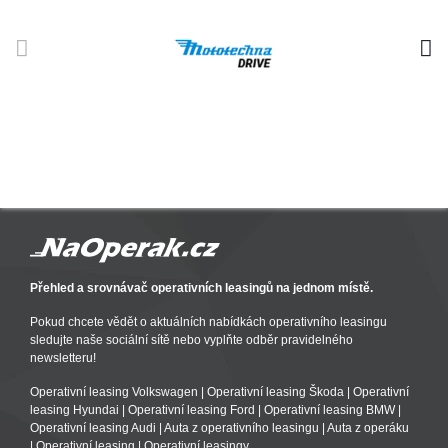
Přehled a srovnávač operativních leasingů na jednom místě.
Pokud chcete vědět o aktuálních nabídkách operativního leasingu
sledujte naše sociální sítě nebo vyplňte odběr pravidelného
newsletteru!
Operativní leasing Volkswagen
|
Operativní leasing Škoda
|
Operativní
leasing Hyundai
|
Operativní leasing Ford
|
Operativní leasing BMW
|
Operativní leasing Audi
|
Auta z operativního leasingu
|
Auta z operáku
|
Operativní leasing
|
Operativní leasingy