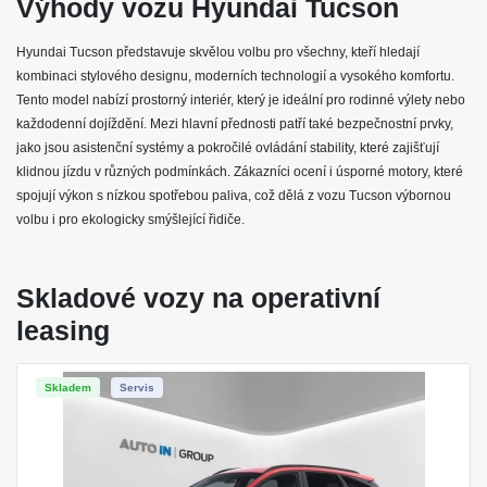
Výhody vozu Hyundai Tucson
Povinné ručení
Havarijní pojištění se spoluúčastí 10%
Hyundai Tucson představuje skvělou volbu pro všechny, kteří hledají
Pojištění skel
kombinaci stylového designu, moderních technologií a vysokého komfortu.
Tento model nabízí prostorný interiér, který je ideální pro rodinné výlety nebo
HYUNDAI TUCSON: PŘEDSTAVUJEME MODERNÍ
SUV
každodenní dojíždění. Mezi hlavní přednosti patří také bezpečnostní prvky,
jako jsou asistenční systémy a pokročilé ovládání stability, které zajišťují
Hyundai Tucson
představuje výjimečný příklad moderního SUV, které
klidnou jízdu v různých podmínkách. Zákazníci ocení i úsporné motory, které
kombinuje styl a praktičnost. Tento vůz se vyznačuje elegantním
spojují výkon s nízkou spotřebou paliva, což dělá z vozu Tucson výbornou
designem, pokročilými technologiemi a prostorným interiérem, což z něj
volbu i pro ekologicky smýšlející řidiče.
činí ideální volbu pro městské i venkovní dobrodružství. S
efektivními
motory
a
vynikajícími jízdními vlastnostmi
se Tucson dokáže
adaptovat na různé podmínky, ať už se jedná o každodenní dojíždění,
nebo delší výlety. Bezpečnostní prvky jako
asistent pro udržení v
Skladové vozy na operativní
jízdním pruhu
a
navigační systém
zajišťují, že každá cesta je jak
leasing
příjemná, tak bezpečná.
VÝBAVA:
Skladem
Servis
Klimatizace