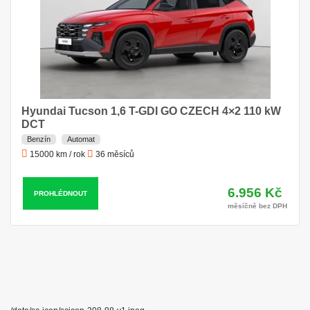
Hyundai Tucson 1,6 T-GDI GO CZECH 4×2 110 kW
DCT
Benzín
Automat
15000 km / rok
36 měsíců
6.956 Kč
PROHLÉDNOUT
měsíčně bez DPH